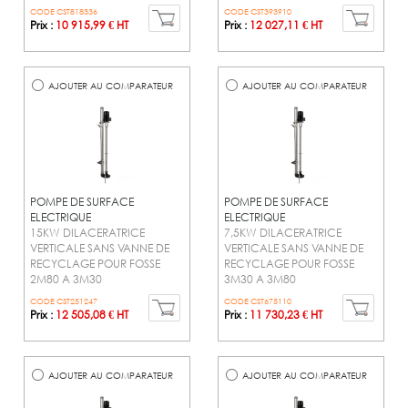
CODE CST818336
CODE CST393910
Prix :
10 915,99 € HT
Prix :
12 027,11 € HT
AJOUTER AU COMPARATEUR
AJOUTER AU COMPARATEUR
POMPE DE SURFACE
POMPE DE SURFACE
ELECTRIQUE
ELECTRIQUE
15KW DILACERATRICE
7,5KW DILACERATRICE
VERTICALE SANS VANNE DE
VERTICALE SANS VANNE DE
RECYCLAGE POUR FOSSE
RECYCLAGE POUR FOSSE
2M80 A 3M30
3M30 A 3M80
CODE CST251247
CODE CST675110
Prix :
12 505,08 € HT
Prix :
11 730,23 € HT
AJOUTER AU COMPARATEUR
AJOUTER AU COMPARATEUR