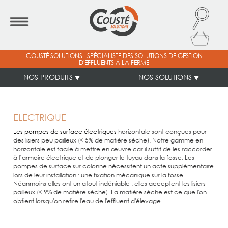
COUSTÉ SOLUTIONS : SPÉCIALISTE DES SOLUTIONS DE GESTION
D'EFFLUENTS À LA FERME
NOS PRODUITS
NOS SOLUTIONS
ELECTRIQUE
Les pompes de surface électriques
horizontale sont conçues pour
des lisiers peu pailleux (< 5% de matière sèche). Notre gamme en
horizontale est facile à mettre en œuvre car il suffit de les raccorder
à l’armoire électrique et de plonger le tuyau dans la fosse. Les
pompes de surface sur colonne nécessitent un acte supplémentaire
lors de leur installation : une fixation mécanique sur la fosse.
Néanmoins elles ont un atout indéniable : elles acceptent les lisiers
pailleux (< 9% de matière sèche). La matière sèche est ce que l'on
obtient lorsqu'on retire l'eau de l'effluent d'élevage.