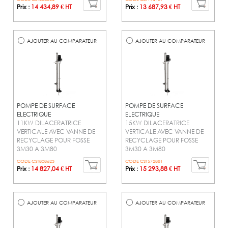
Prix :
14 434,89 € HT
Prix :
13 687,93 € HT
AJOUTER AU COMPARATEUR
AJOUTER AU COMPARATEUR
POMPE DE SURFACE
POMPE DE SURFACE
ELECTRIQUE
ELECTRIQUE
11KW DILACERATRICE
15KW DILACERATRICE
VERTICALE AVEC VANNE DE
VERTICALE AVEC VANNE DE
RECYCLAGE POUR FOSSE
RECYCLAGE POUR FOSSE
3M30 A 3M80
3M30 A 3M80
CODE CST808623
CODE CST572881
Prix :
14 827,04 € HT
Prix :
15 293,88 € HT
AJOUTER AU COMPARATEUR
AJOUTER AU COMPARATEUR