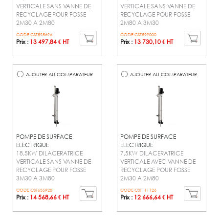
VERTICALE SANS VANNE DE
VERTICALE SANS VANNE DE
RECYCLAGE POUR FOSSE
RECYCLAGE POUR FOSSE
2M30 A 2M80
2M80 A 3M30
CODE CST595696
CODE CST599000
Prix :
13 497,84 € HT
Prix :
13 730,10 € HT
AJOUTER AU COMPARATEUR
AJOUTER AU COMPARATEUR
POMPE DE SURFACE
POMPE DE SURFACE
ELECTRIQUE
ELECTRIQUE
18,5KW DILACERATRICE
7,5KW DILACERATRICE
VERTICALE SANS VANNE DE
VERTICALE AVEC VANNE DE
RECYCLAGE POUR FOSSE
RECYCLAGE POUR FOSSE
3M30 A 3M80
2M30 A 2M80
CODE CST635928
CODE CST111126
Prix :
14 568,66 € HT
Prix :
12 666,64 € HT