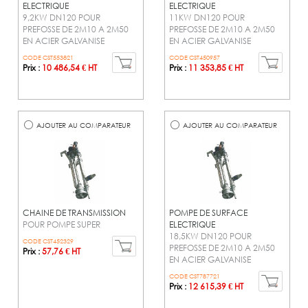
ELECTRIQUE
ELECTRIQUE
9,2KW DN120 POUR
11KW DN120 POUR
PREFOSSE DE 2M10 A 2M50
PREFOSSE DE 2M10 A 2M50
EN ACIER GALVANISE
EN ACIER GALVANISE
CODE CST553821
CODE CST450957
Prix :
10 486,54 € HT
Prix :
11 353,85 € HT
AJOUTER AU COMPARATEUR
AJOUTER AU COMPARATEUR
CHAINE DE TRANSMISSION
POMPE DE SURFACE
POUR POMPE SUPER
ELECTRIQUE
18,5KW DN120 POUR
CODE CST452329
PREFOSSE DE 2M10 A 2M50
Prix :
57,76 € HT
EN ACIER GALVANISE
CODE CST787721
Prix :
12 615,39 € HT