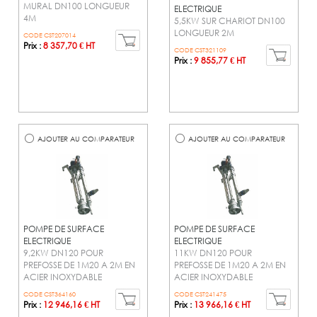
MURAL DN100 LONGUEUR
ELECTRIQUE
4M
5,5KW SUR CHARIOT DN100
LONGUEUR 2M
CODE CST207014
Prix :
8 357,70 € HT
CODE CST321109
Prix :
9 855,77 € HT
AJOUTER AU COMPARATEUR
AJOUTER AU COMPARATEUR
POMPE DE SURFACE
POMPE DE SURFACE
ELECTRIQUE
ELECTRIQUE
9,2KW DN120 POUR
11KW DN120 POUR
PREFOSSE DE 1M20 A 2M EN
PREFOSSE DE 1M20 A 2M EN
ACIER INOXYDABLE
ACIER INOXYDABLE
CODE CST364160
CODE CST241475
Prix :
12 946,16 € HT
Prix :
13 966,16 € HT