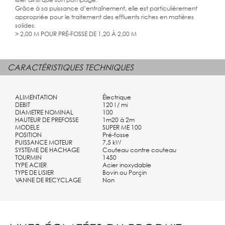
Grâce à sa puissance d’entraînement, elle est particulièrement
appropriée pour le traitement des effluents riches en matières
solides.
> 2,00 M POUR PRÉ-FOSSE DE 1,20 À 2,00 M
CARACTÉRISTIQUES TECHNIQUES
ALIMENTATION
Électrique
DEBIT
120 l / mi
DIAMETRE NOMINAL
100
HAUTEUR DE PREFOSSE
1m20 à 2m
MODELE
SUPER ME 100
POSITION
Pré-fosse
PUISSANCE MOTEUR
7,5 kW
SYSTEME DE HACHAGE
Couteau contre couteau
TOURMIN
1450
TYPE ACIER
Acier inoxydable
TYPE DE LISIER
Bovin ou Porçin
VANNE DE RECYCLAGE
Non