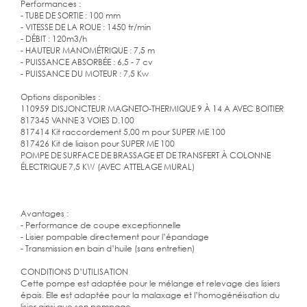
Performances :
- TUBE DE SORTIE : 100 mm
- VITESSE DE LA ROUE : 1450 tr/min
- DÉBIT : 120m3/h
- HAUTEUR MANOMÉTRIQUE : 7,5 m
- PUISSANCE ABSORBÉE : 6,5 - 7 cv
- PUISSANCE DU MOTEUR : 7,5 Kw
Options disponibles :
110959 DISJONCTEUR MAGNETO-THERMIQUE 9 À 14 A AVEC BOITIER
817345 VANNE 3 VOIES D.100
817414 Kit raccordement 5,00 m pour SUPER ME 100
817426 Kit de liaison pour SUPER ME 100
POMPE DE SURFACE DE BRASSAGE ET DE TRANSFERT À COLONNE
ÉLECTRIQUE 7,5 KW (AVEC ATTELAGE MURAL)
Avantages :
- Performance de coupe exceptionnelle
- Lisier pompable directement pour l’épandage
- Transmission en bain d’huile (sans entretien)
CONDITIONS D’UTILISATION
Cette pompe est adaptée pour le mélange et relevage des lisiers
épais. Elle est adaptée pour la malaxage et l’homogénéisation du
lisier ainsi que son pompage.