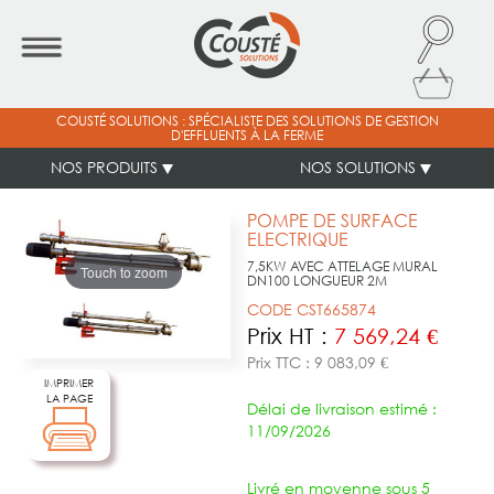
COUSTÉ SOLUTIONS : SPÉCIALISTE DES SOLUTIONS DE GESTION
D'EFFLUENTS À LA FERME
NOS PRODUITS
NOS SOLUTIONS
POMPE DE SURFACE
ELECTRIQUE
7,5KW AVEC ATTELAGE MURAL
Touch to zoom
DN100 LONGUEUR 2M
CODE CST665874
Prix HT :
7 569,24 €
Prix TTC : 9 083,09 €
IMPRIMER
LA PAGE
Délai de livraison estimé :
11/09/2026
Livré en moyenne sous 5