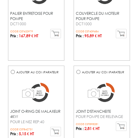
PALIER ENTRETOISE POUR
COUVERCLE DU MOTEUR
POMPE
POUR POMPE
DCT1000
DCT1000
CODE CST620979
CODE CST409684
Prix :
167,89 € HT
Prix :
95,89 € HT
AJOUTER AU COMPARATEUR
AJOUTER AU COMPARATEUR
JOINT O-RING DE MALAXEUR
JOINT D'ETANCHEITE
4KW
POUR POMPE DE RELEVAGE
POUR LE NEZ REP:40
CODE CST898281
Prix :
2,81 € HT
CODE CST842731
Prix :
5,15 € HT