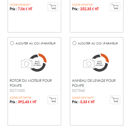
CODE CST654371
CODE CST457631
Prix :
7,06 € HT
Prix :
252,35 € HT
AJOUTER AU COMPARATEUR
AJOUTER AU COMPARATEUR
ROTOR DU MOTEUR POUR
ANNEAU DE LEVAGE POUR
POMPE
POMPE
DCT1000
DCT560
CODE CST739759
CODE CST474379
Prix :
392,43 € HT
Prix :
5,33 € HT