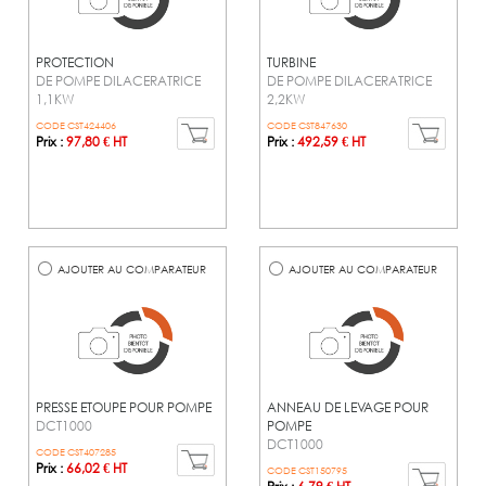
PROTECTION
TURBINE
DE POMPE DILACERATRICE
DE POMPE DILACERATRICE
1,1KW
2,2KW
CODE CST424406
CODE CST847630
Prix :
97,80 € HT
Prix :
492,59 € HT
AJOUTER AU COMPARATEUR
AJOUTER AU COMPARATEUR
PRESSE ETOUPE POUR POMPE
ANNEAU DE LEVAGE POUR
DCT1000
POMPE
DCT1000
CODE CST407285
Prix :
66,02 € HT
CODE CST150795