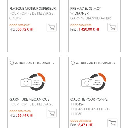
FLASQUE MOTEUR SUPERIEUR
PPE AA7 EL SS MOT
POUR POMPE DE RELEVAGE
WIDIA/NBR
0,75KW
GARN WIDIA/WIDIA-NBR
CODE CST843371
CODE CST456203
Prix :
55,72 € HT
Prix :
1 420,00 € HT
AJOUTER AU COMPARATEUR
AJOUTER AU COMPARATEUR
GARNITURE MECANIQUE
CALOTTE POUR POMPE
POUR POMPE DE RELEVAGE
111042-
111045-111046-111071-
CODE CST692680
111080
Prix :
66,74 € HT
CODE CST481358
Prix :
5,47 € HT