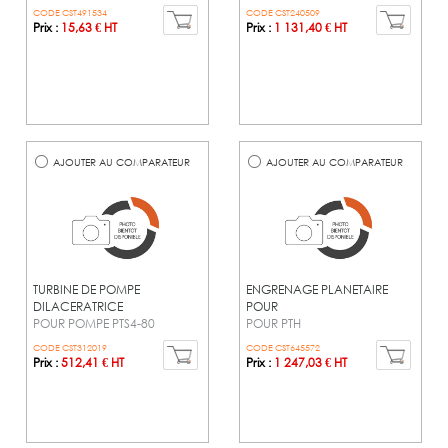
CODE CST491534
CODE CST240509
Prix :
15,63 € HT
Prix :
1 131,40 € HT
AJOUTER AU COMPARATEUR
AJOUTER AU COMPARATEUR
TURBINE DE POMPE
ENGRENAGE PLANETAIRE
DILACERATRICE
POUR
POUR POMPE PTS4-80
POUR PTH
CODE CST312019
CODE CST645572
Prix :
512,41 € HT
Prix :
1 247,03 € HT