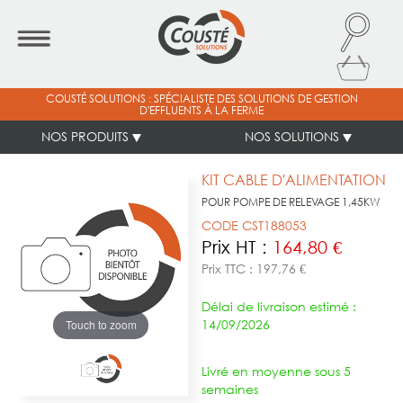
COUSTÉ SOLUTIONS : SPÉCIALISTE DES SOLUTIONS DE GESTION
D'EFFLUENTS À LA FERME
NOS PRODUITS
NOS SOLUTIONS
KIT CABLE D'ALIMENTATION
POUR POMPE DE RELEVAGE 1,45KW
CODE CST188053
Prix HT :
164,80 €
Prix TTC : 197,76 €
Délai de livraison estimé :
14/09/2026
Touch to zoom
Livré en moyenne sous 5
semaines