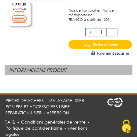
IMPRIMER
LA PAGE
Frais de transport en France
métropolitaine :
FRANCO à partir de 100€
+
-
INFORMATIONS PRODUIT
PIÈCES DETACHEES
-
MALAXAGE LISIER
-
POMPES ET ACCESSOIRES LISIER
-
SEPARATION LISIER
-
ASPERSION
F.A.Q
-
Conditions générales de vente
-
Politique de confidentialité
-
Mentions
légales