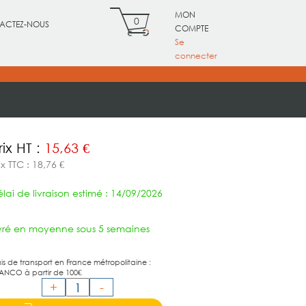
MON
0
ACTEZ-NOUS
COMPTE
Se
connecter
rix HT :
15,63 €
ix TTC : 18,76 €
lai de livraison estimé : 14/09/2026
ivré en moyenne sous 5 semaines
ais de transport en France métropolitaine :
ANCO à partir de 100€
+
-