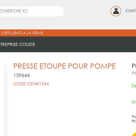
CONT
 D'EFFLUENTS À LA FERME
NTREPRISE COUSTE
PRESSE ETOUPE POUR POMPE
P
Pr
159644
CODE CST491534
Dé
L
Fr
FR