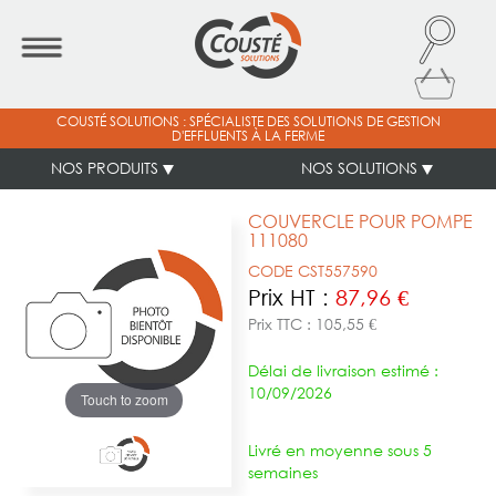
COUSTÉ SOLUTIONS : SPÉCIALISTE DES SOLUTIONS DE GESTION
D'EFFLUENTS À LA FERME
NOS PRODUITS
NOS SOLUTIONS
COUVERCLE POUR POMPE
111080
CODE CST557590
Prix HT :
87,96 €
Prix TTC : 105,55 €
Délai de livraison estimé :
10/09/2026
Touch to zoom
Livré en moyenne sous 5
semaines