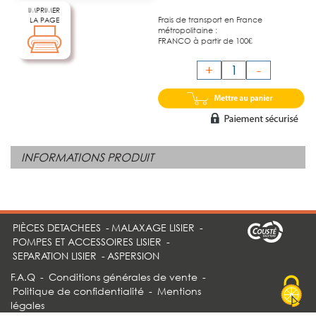
IMPRIMER
Frais de transport en France
LA PAGE
métropolitaine :
FRANCO à partir de 100€
+
-
INFORMATIONS PRODUIT
PIÈCES DETACHEES
-
MALAXAGE LISIER
-
POMPES ET ACCESSOIRES LISIER
-
SEPARATION LISIER
-
ASPERSION
F.A.Q
-
Conditions générales de vente
-
Politique de confidentialité
-
Mentions
légales