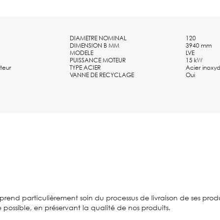
DIAMETRE NOMINAL
120
table
DIMENSION B MM
3940 mm
MODELE
LVE
PUISSANCE MOTEUR
15 kW
teur
TYPE ACIER
Acier inoxy
VANNE DE RECYCLAGE
Oui
prend particulièrement soin du processus de livraison de ses produi
e possible, en préservant la qualité de nos produits.