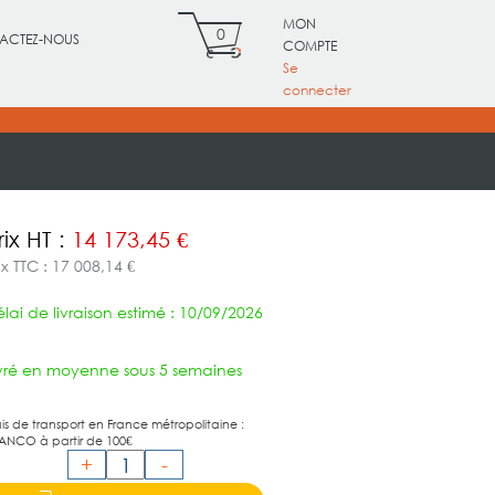
MON
0
ACTEZ-NOUS
COMPTE
Se
connecter
rix HT :
14 173,45 €
ix TTC : 17 008,14 €
lai de livraison estimé : 10/09/2026
ivré en moyenne sous 5 semaines
ais de transport en France métropolitaine :
ANCO à partir de 100€
+
-