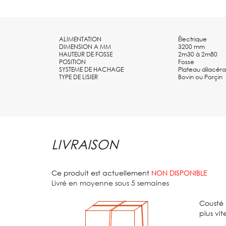
Avantages :
- Pratique : montage fixe
- Robuste : acier inoxydable
- Simple à installer
ALIMENTATION
Électrique
- Recyclage du lisier dans la fosse grâce à la vanne orien
DIMENSION A MM
3200 mm
HAUTEUR DE FOSSE
2m30 à 2m80
POSITION
Fosse
SYSTEME DE HACHAGE
Plateau dilacéra
TYPE DE LISIER
Bovin ou Porçin
LIVRAISON
Ce produit est actuellement
NON DISPONIBLE
Livré en moyenne sous 5 semaines
Cousté 
plus vit