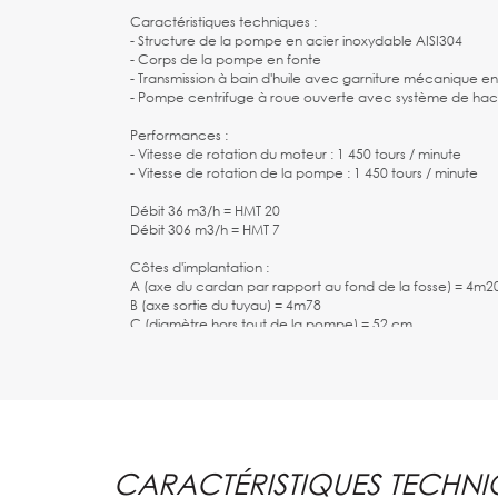
Caractéristiques techniques :
- Structure de la pompe en acier inoxydable AISI304
- Corps de la pompe en fonte
- Transmission à bain d'huile avec garniture mécanique e
- Pompe centrifuge à roue ouverte avec système de ha
Performances :
- Vitesse de rotation du moteur : 1 450 tours / minute
- Vitesse de rotation de la pompe : 1 450 tours / minute
Débit 36 m3/h = HMT 20
Débit 306 m3/h = HMT 7
Côtes d'implantation :
A (axe du cardan par rapport au fond de la fosse) = 4m2
B (axe sortie du tuyau) = 4m78
C (diamètre hors tout de la pompe) = 52 cm
D (diamètre du refoulement) = 120 mm
E (hauteur de la vanne de recyclage par rapport au fond
H (hauteur de fosse) = 2m30 à 2m80
A quoi ça sert ?
Pompe dilacératrice verticale en acier inoxydable, pour du 
CARACTÉRISTIQUES TECHNI
chargé, avec vanne de recylcage, avec motorisation éle