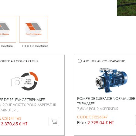
1 hectare
1 < X > 3 hectares
OUTER AU COMPARATEUR
AJOUTER AU COMPARATEUR
POMPE DE SURFACE NORMALISEE
E DE RELEVAGE TRIPHASEE
TRIPHASEE
W ROUE VORTEX POUR ASPERSEUR
7,5KW POUR ASPERSEUR
 MINUTERIE
CODE CST226347
 CST641163
Prix :
2 799,04 € HT
:
3 370,65 € HT