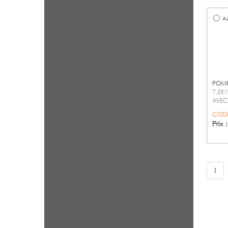
AJ
POMP
7,5K
AVEC
CODE
Prix 
1