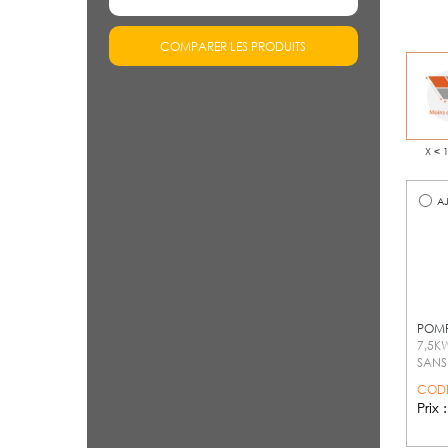
COMPARER LES PRODUITS
X < 
AJ
POMP
7,5K
SANS
CODE
Prix 