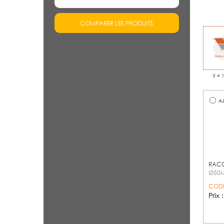
COMPARER LES PRODUITS
X < 
AJ
RACC
Ø50
CODE
Prix 