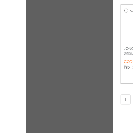
AJ
JONC
Ø50
CODE
Prix 
1