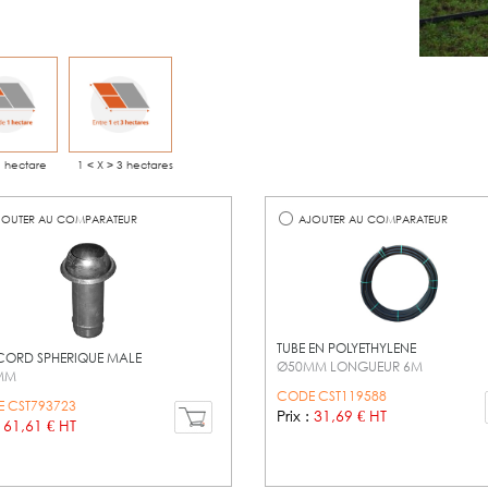
1 hectare
1 < X > 3 hectares
OUTER AU COMPARATEUR
AJOUTER AU COMPARATEUR
TUBE EN POLYETHYLENE
ORD SPHERIQUE MALE
Ø50MM LONGUEUR 6M
MM
CODE CST119588
 CST793723
Prix :
31,69 € HT
:
61,61 € HT