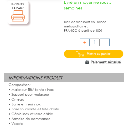
Livré en moyenne sous 5
IMPRIMER
semaines
LA PAGE
Frais de transport en France
métropolitaine :
FRANCO à partir de 100€
+
-
INFORMATIONS PRODUIT
Composition :
• Malaxeur TBM fonte / inox
• Support pour malaxeur
• Omega
• Barre et treuil inox
• Base tournante et tête droite
• Câble inox et serre câble
• Armoire de commande
• Visserie