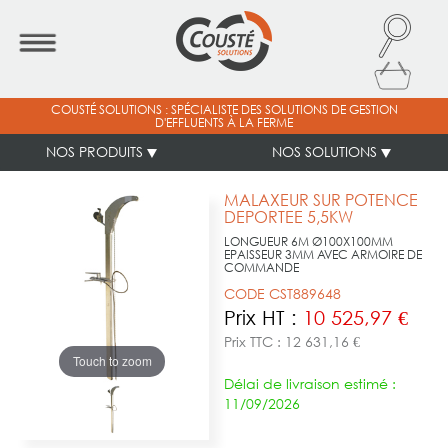
COUSTÉ SOLUTIONS : SPÉCIALISTE DES SOLUTIONS DE GESTION
D'EFFLUENTS À LA FERME
NOS PRODUITS
NOS SOLUTIONS
MALAXEUR SUR POTENCE
DEPORTEE 5,5KW
LONGUEUR 6M Ø100X100MM
EPAISSEUR 3MM AVEC ARMOIRE DE
COMMANDE
CODE CST889648
Prix HT :
10 525,97 €
Prix TTC : 12 631,16 €
Touch to zoom
Délai de livraison estimé :
11/09/2026