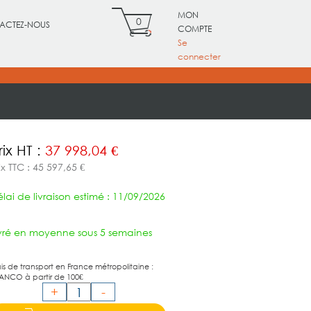
MON
0
ACTEZ-NOUS
COMPTE
Se
connecter
rix HT :
37 998,04 €
ix TTC : 45 597,65 €
lai de livraison estimé : 11/09/2026
ivré en moyenne sous 5 semaines
ais de transport en France métropolitaine :
ANCO à partir de 100€
+
-