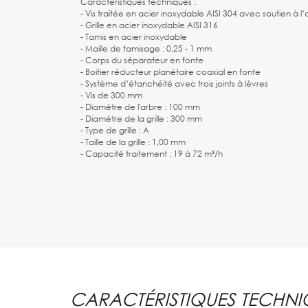
Caractéristiques techniques :
- Vis traitée en acier inoxydable AISI 304 avec soutien à l
- Grille en acier inoxydable AISI 316
- Tamis en acier inoxydable
- Maille de tamisage : 0,25 - 1 mm
- Corps du séparateur en fonte
- Boitier réducteur planétaire coaxial en fonte
- Système d’étanchéité avec trois joints à lèvres
- Vis de 300 mm
- Diamètre de l'arbre : 100 mm
- Diamètre de la grille : 300 mm
- Type de grille : A
- Taille de la grille : 1,00 mm
- Capacité traitement : 19 à 72 m³/h
CARACTÉRISTIQUES TECHNI