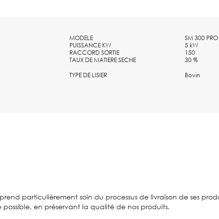
MODELE
SM 300 PRO
PUISSANCE KW
5 kW
RACCORD SORTIE
150
TAUX DE MATIERE SECHE
30 %
TYPE DE LISIER
Bovin
prend particulièrement soin du processus de livraison de ses produi
e possible, en préservant la qualité de nos produits.