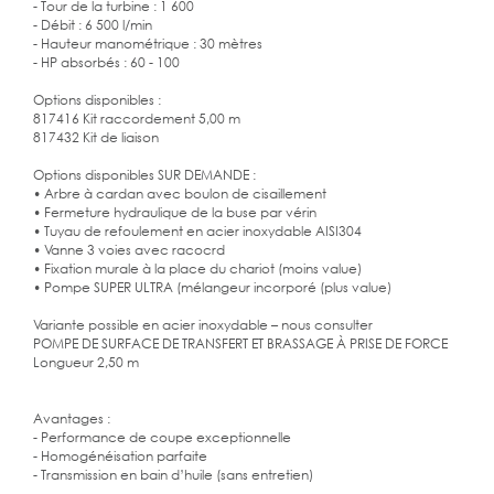
- Tour de la turbine : 1 600
- Débit : 6 500 l/min
- Hauteur manométrique : 30 mètres
- HP absorbés : 60 - 100
Options disponibles :
817416 Kit raccordement 5,00 m
817432 Kit de liaison
Options disponibles SUR DEMANDE :
• Arbre à cardan avec boulon de cisaillement
• Fermeture hydraulique de la buse par vérin
• Tuyau de refoulement en acier inoxydable AISI304
• Vanne 3 voies avec racocrd
• Fixation murale à la place du chariot (moins value)
• Pompe SUPER ULTRA (mélangeur incorporé (plus value)
Variante possible en acier inoxydable – nous consulter
POMPE DE SURFACE DE TRANSFERT ET BRASSAGE À PRISE DE FORCE
Longueur 2,50 m
Avantages :
- Performance de coupe exceptionnelle
- Homogénéisation parfaite
- Transmission en bain d’huile (sans entretien)