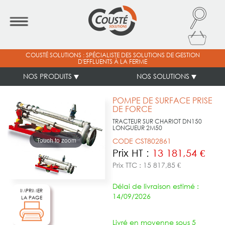
COUSTÉ SOLUTIONS : SPÉCIALISTE DES SOLUTIONS DE GESTION
D'EFFLUENTS À LA FERME
NOS PRODUITS
NOS SOLUTIONS
POMPE DE SURFACE PRISE
DE FORCE
TRACTEUR SUR CHARIOT DN150
LONGUEUR 2M50
Touch to zoom
CODE CST802861
Prix HT :
13 181,54 €
Prix TTC : 15 817,85 €
Délai de livraison estimé :
IMPRIMER
14/09/2026
LA PAGE
Livré en moyenne sous 5