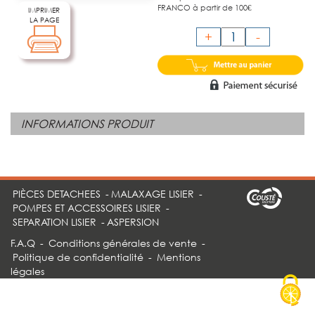
FRANCO à partir de 100€
IMPRIMER
LA PAGE
+
-
INFORMATIONS PRODUIT
PIÈCES DETACHEES
-
MALAXAGE LISIER
-
POMPES ET ACCESSOIRES LISIER
-
SEPARATION LISIER
-
ASPERSION
F.A.Q
-
Conditions générales de vente
-
Politique de confidentialité
-
Mentions
légales