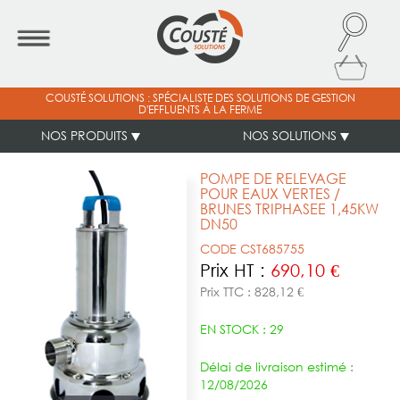
COUSTÉ SOLUTIONS : SPÉCIALISTE DES SOLUTIONS DE GESTION
D'EFFLUENTS À LA FERME
NOS PRODUITS
NOS SOLUTIONS
POMPE DE RELEVAGE
POUR EAUX VERTES /
BRUNES TRIPHASEE 1,45KW
DN50
CODE CST685755
Prix HT :
690,10 €
Prix TTC : 828,12 €
EN STOCK : 29
Délai de livraison estimé :
12/08/2026