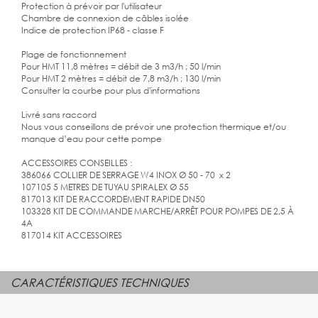
Protection à prévoir par l'utilisateur
Chambre de connexion de câbles isolée
Indice de protection IP68 - classe F
Plage de fonctionnement
Pour HMT 11,8 mètres = débit de 3 m3/h ; 50 l/min
Pour HMT 2 mètres = débit de 7,8 m3/h ; 130 l/min
Consulter la courbe pour plus d'informations
Livré sans raccord
Nous vous conseillons de prévoir une protection thermique et/ou
manque d’eau pour cette pompe
ACCESSOIRES CONSEILLES :
386066 COLLIER DE SERRAGE W4 INOX Ø 50 - 70 x 2
107105 5 METRES DE TUYAU SPIRALEX Ø 55
817013 KIT DE RACCORDEMENT RAPIDE DN50
103328 KIT DE COMMANDE MARCHE/ARRÊT POUR POMPES DE 2,5 À
4A
817014 KIT ACCESSOIRES
CARACTÉRISTIQUES TECHNIQUES