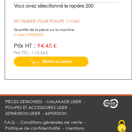
Vous avez sélectionné le repére 200
KIT VISSERIE POUR POMPE 111043
Quantité de la pièce sur la machine :
Code CST823805
Prix HT :
94,45 €
Prix TTC : 113,34 €
PIÈCES DETACHEES
-
MALAXAGE LISIER
-
POMPES ET ACCESSOIRES LISIER
-
SEPARATION LISIER
-
ASPERSION
F.A.Q
-
Conditions générales de vente
-
Politique de confidentialité
-
Mentions