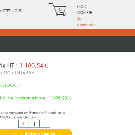
MON
0
ACTEZ-NOUS
COMPTE
Se
connecter
rix HT :
1 180,54 €
ix TTC : 1 416,65 €
N STOCK : 4
lai de livraison estimé : 13/08/2026
ais de transport en France métropolitaine :
ANCO à partir de 100€
+
-