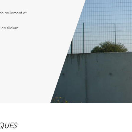
de roulement et
en silicium
RE 86-91 x 2
QUES