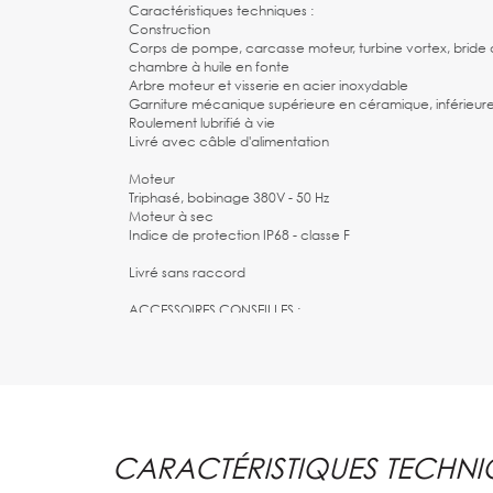
Caractéristiques techniques :
Construction
Corps de pompe, carcasse moteur, turbine vortex, bride 
chambre à huile en fonte
Arbre moteur et visserie en acier inoxydable
Garniture mécanique supérieure en céramique, inférieure 
Roulement lubrifié à vie
Livré avec câble d'alimentation
Moteur
Triphasé, bobinage 380V - 50 Hz
Moteur à sec
Indice de protection IP68 - classe F
Livré sans raccord
ACCESSOIRES CONSEILLES :
COLLIER DE SERRAGE TOURILLON W1 ACIER ZINGUE DIAMET
5 MÈTRES DE TUYAU LISIER Ø 80
COUDE CANNELE DN65 PN10
KIT MARCHE ARRET AUTO 5,5-8A AVEC FLOTTEUR 20M
CARACTÉRISTIQUES TECHNI