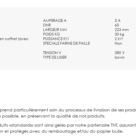
AMPERAGE A
5 A
DNR
65
LARGEUR MM
223 mm
POIDS KG
30 kg
n coffret (avec
PUISSANCE KW
2 kW
SPECIALE FARINE DE PAILLE
Non
TENSION V
380 V
TYPE DE LISIER
bovin
prend particulièrement soin du processus de livraison de ses produi
e possible, en préservant la qualité de nos produits.
uits «standards» sont ainsi gérés par notre partenaire TNT, assuran
on et protégés avec du rembourrage et/ou du papier bulle.