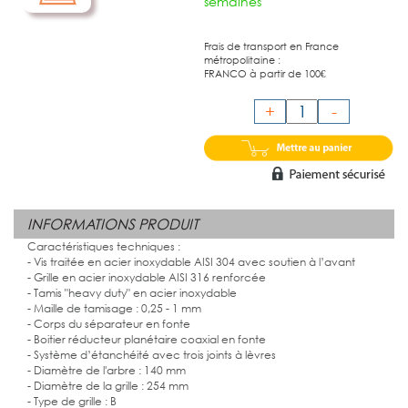
semaines
Frais de transport en France
métropolitaine :
FRANCO à partir de 100€
+
-
INFORMATIONS PRODUIT
Caractéristiques techniques :
- Vis traitée en acier inoxydable AISI 304 avec soutien à l’avant
- Grille en acier inoxydable AISI 316 renforcée
- Tamis "heavy duty" en acier inoxydable
- Maille de tamisage : 0,25 - 1 mm
- Corps du séparateur en fonte
- Boitier réducteur planétaire coaxial en fonte
- Système d’étanchéité avec trois joints à lèvres
- Diamètre de l'arbre : 140 mm
- Diamètre de la grille : 254 mm
- Type de grille : B