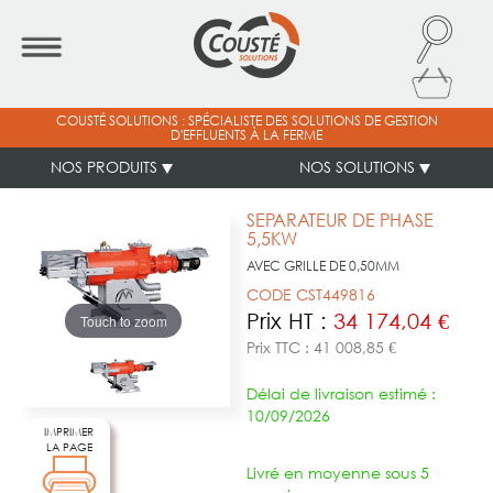
COUSTÉ SOLUTIONS : SPÉCIALISTE DES SOLUTIONS DE GESTION
D'EFFLUENTS À LA FERME
NOS PRODUITS
NOS SOLUTIONS
SEPARATEUR DE PHASE
5,5KW
AVEC GRILLE DE 0,50MM
CODE CST449816
Prix HT :
34 174,04 €
Touch to zoom
Prix TTC : 41 008,85 €
Délai de livraison estimé :
10/09/2026
IMPRIMER
LA PAGE
Livré en moyenne sous 5