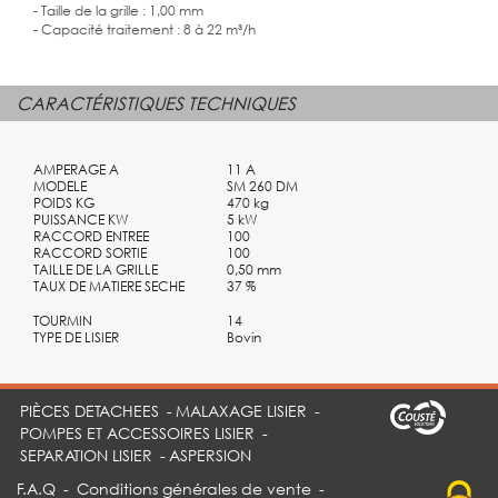
- Taille de la grille : 1,00 mm
- Capacité traitement : 8 à 22 m³/h
CARACTÉRISTIQUES TECHNIQUES
AMPERAGE A
11 A
MODELE
SM 260 DM
POIDS KG
470 kg
PUISSANCE KW
5 kW
RACCORD ENTREE
100
RACCORD SORTIE
100
TAILLE DE LA GRILLE
0,50 mm
TAUX DE MATIERE SECHE
37 %
TOURMIN
14
TYPE DE LISIER
Bovin
PIÈCES DETACHEES
-
MALAXAGE LISIER
-
POMPES ET ACCESSOIRES LISIER
-
SEPARATION LISIER
-
ASPERSION
F.A.Q
-
Conditions générales de vente
-