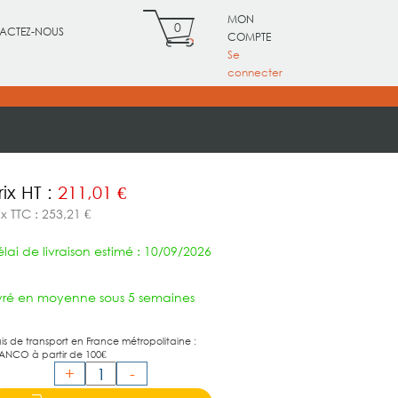
MON
0
ACTEZ-NOUS
COMPTE
Se
connecter
rix HT :
211,01 €
ix TTC : 253,21 €
lai de livraison estimé : 10/09/2026
ivré en moyenne sous 5 semaines
ais de transport en France métropolitaine :
ANCO à partir de 100€
+
-