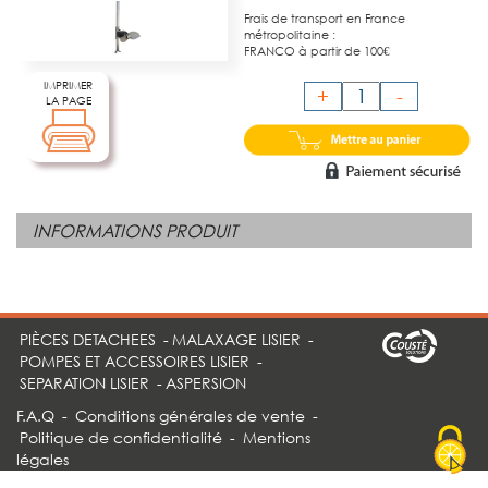
Frais de transport en France
métropolitaine :
FRANCO à partir de 100€
IMPRIMER
+
-
LA PAGE
INFORMATIONS PRODUIT
PIÈCES DETACHEES
-
MALAXAGE LISIER
-
POMPES ET ACCESSOIRES LISIER
-
SEPARATION LISIER
-
ASPERSION
F.A.Q
-
Conditions générales de vente
-
Politique de confidentialité
-
Mentions
légales