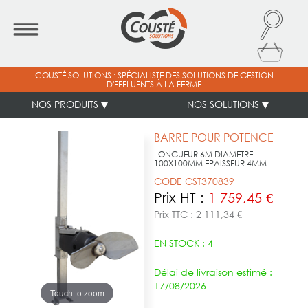
COUSTÉ SOLUTIONS : SPÉCIALISTE DES SOLUTIONS DE GESTION
D'EFFLUENTS À LA FERME
NOS PRODUITS
NOS SOLUTIONS
BARRE POUR POTENCE
LONGUEUR 6M DIAMETRE
100X100MM EPAISSEUR 4MM
CODE CST370839
Prix HT :
1 759,45 €
Prix TTC : 2 111,34 €
EN STOCK : 4
Délai de livraison estimé :
17/08/2026
Touch to zoom