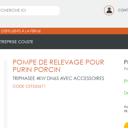
CONT
 D'EFFLUENTS À LA FERME
NTREPRISE COUSTE
POMPE DE RELEVAGE POUR
P
PURIN PORCIN
Pr
TRIPHASEE 4KW DN65 AVEC ACCESSOIRES
E
CODE CST320671
Dé
Fr
FR