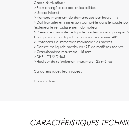
Cadre d'utilisation :
> Eaux chargées de particules solides
> Usage intensif
> Nombre maximum de démarrages par heure : 15
> Doit travailler en immersion complète dans le liquide p
l'extérieur le refroidissement du moteur)
> Présence minimale de liquide au-dessus de la pompe : 
> Température du liquide à pomper : maximum 40°C
> Profondeur d’immersion maximale : 20 mètres
> Densité de liquide maximum : 9% de matières sèches
> Granulométrie maximale : 45 mm
> DNR : 2"1/2 DN65
> Hauteur de refoulement maximale : 25 mètres
Caractéristiques techniques :
Construction
Couvercle, carcasse moteur, corps de pompe et turbin
Arbre moteur et fixation en acier inoxydable
Double garniture mécanique (supérieure en carbone, inf
silicium)
Chambre d'huile pour garniture mécanique
Livré avec 10 mètres de câble d'alimentation
CARACTÉRISTIQUES TECHNI
Moteur
Triphasé, bobinage 380V - 50 Hz