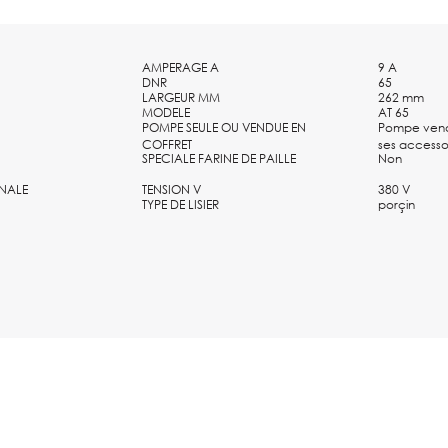
AMPERAGE A
9 A
DNR
65
LARGEUR MM
262 mm
MODELE
AT 65
POMPE SEULE OU VENDUE EN
Pompe vend
COFFRET
ses accesso
SPECIALE FARINE DE PAILLE
Non
NALE
TENSION V
380 V
TYPE DE LISIER
porçin