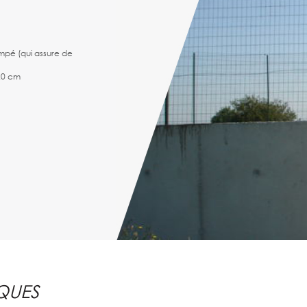
ompé (qui assure de
20 cm
e monocanale en fonte
érieure en carbure de
QUES