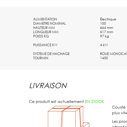
SOCLE SUPPORT + COUDE CANNELE
COFFRET DE COMMANDE POUR POMPE OU MALAXEUR DE 
ALIMENTATION
Électrique
DIAMETRE NOMINAL
100
HAUTEUR MM
664 mm
LONGUEUR MM
617 mm
POIDS KG
97 kg
PUISSANCE KW
4 kW
SYSTEME DE HACHAGE
ROUE MONOCA
TOURMIN
1450
LIVRAISON
Ce produit est actuellement
EN STOCK
Cousté 
plus vit
Les prod
attenti