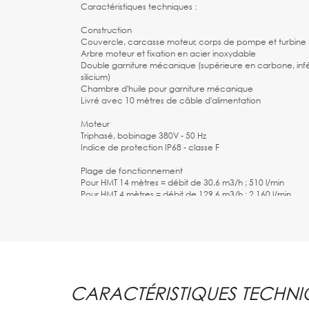
Caractéristiques techniques :
Construction
Couvercle, carcasse moteur, corps de pompe et turbin
Arbre moteur et fixation en acier inoxydable
Double garniture mécanique (supérieure en carbone, inf
silicium)
Chambre d'huile pour garniture mécanique
Livré avec 10 mètres de câble d'alimentation
Moteur
Triphasé, bobinage 380V - 50 Hz
Indice de protection IP68 - classe F
Plage de fonctionnement
Pour HMT 14 mètres = débit de 30,6 m3/h ; 510 l/min
Pour HMT 4 mètres = débit de 129,6 m3/h ; 2 160 l/min
Consulter la courbe pour plus d'informations
Livré sans raccord
Nous vous conseillons de prévoir une protection thermi
d’eau pour cette pompe
ACCESSOIRES CONSEILLES :
CARACTÉRISTIQUES TECHNI
COLLIER DE SERRAGE TOURILLON W4 INOX Ø 104-112 x 2
5 METRES DE TUYAU LISIER Ø 100