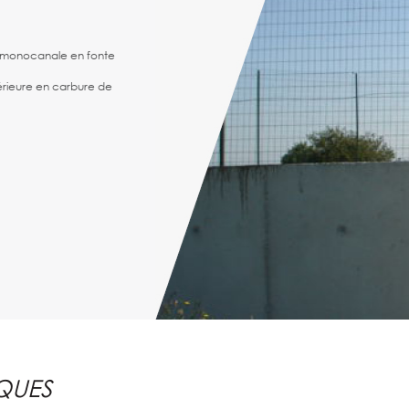
e monocanale en fonte
érieure en carbure de
que et/ou manque
QUES