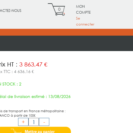
MON
0
ACTEZ-NOUS
COMPTE
Se
connecter
rix HT :
3 863,47 €
ix TTC : 4 636,16 €
N STOCK : 2
lai de livraison estimé : 13/08/2026
ais de transport en France métropolitaine :
ANCO à partir de 100€
+
-