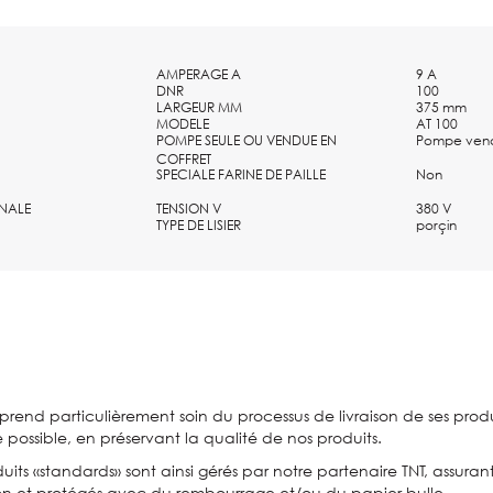
2,2KW A 5,5KW
AMPERAGE A
9 A
DNR
100
LARGEUR MM
375 mm
MODELE
AT 100
POMPE SEULE OU VENDUE EN
Pompe vend
COFFRET
SPECIALE FARINE DE PAILLE
Non
NALE
TENSION V
380 V
TYPE DE LISIER
porçin
prend particulièrement soin du processus de livraison de ses produi
e possible, en préservant la qualité de nos produits.
uits «standards» sont ainsi gérés par notre partenaire TNT, assuran
on et protégés avec du rembourrage et/ou du papier bulle.