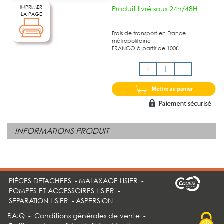
IMPRIMER
Produit livré sous 24h/48H
LA PAGE
Frais de transport en France
métropolitaine :
FRANCO à partir de 100€
+
-
INFORMATIONS PRODUIT
PIÈCES DETACHEES
-
MALAXAGE LISIER
-
POMPES ET ACCESSOIRES LISIER
-
SEPARATION LISIER
-
ASPERSION
F.A.Q
-
Conditions générales de vente
-