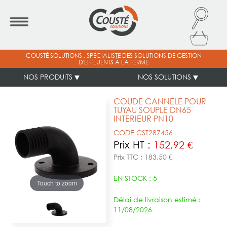
COUSTÉ SOLUTIONS : SPÉCIALISTE DES SOLUTIONS DE GESTION
D'EFFLUENTS À LA FERME
NOS PRODUITS
NOS SOLUTIONS
COUDE CANNELE POUR
TUYAU SOUPLE DN65
INTERIEUR PN10
CODE CST287456
Prix HT :
152,92 €
Prix TTC : 183,50 €
EN STOCK : 5
Touch to zoom
Délai de livraison estimé :
11/08/2026