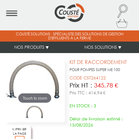
COUSTÉ SOLUTIONS : SPÉCIALISTE DES SOLUTIONS DE GESTION
D'EFFLUENTS À LA FERME
NOS PRODUITS
NOS SOLUTIONS
KIT DE RACCORDEMENT
POUR POMPES SUPER ME 100
CODE CST264122
Prix HT :
345,78 €
Prix TTC : 414,94 €
Touch to zoom
EN STOCK : 3
Délai de livraison estimé :
13/08/2026
IMPRIMER
LA PAGE