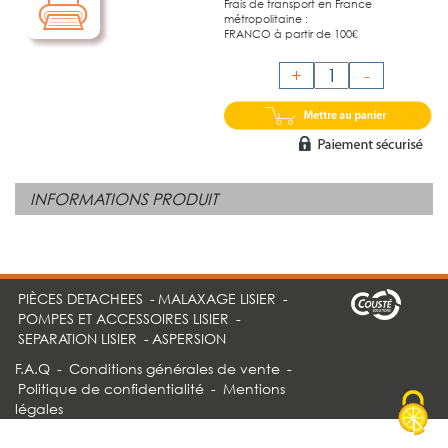
Frais de transport en France
métropolitaine :
FRANCO à partir de 100€
+
-
INFORMATIONS PRODUIT
PIÈCES DETACHEES
-
MALAXAGE LISIER
-
POMPES ET ACCESSOIRES LISIER
-
SEPARATION LISIER
-
ASPERSION
F.A.Q
-
Conditions générales de vente
-
Politique de confidentialité
-
Mentions
légales