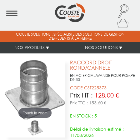
COUSTÉ SOLUTIONS : SPÉCIALISTE DES SOLUTIONS DE GESTION
D'EFFLUENTS À LA FERME
NOS PRODUITS
NOS SOLUTIONS
RACCORD DROIT
ROND/CANNELE
EN ACIER GALAVANISE POUR POMPE
DN80
CODE CST225373
Prix HT :
128,00 €
Prix TTC : 153,60 €
Touch to zoom
EN STOCK : 5
Délai de livraison estimé :
11/08/2026