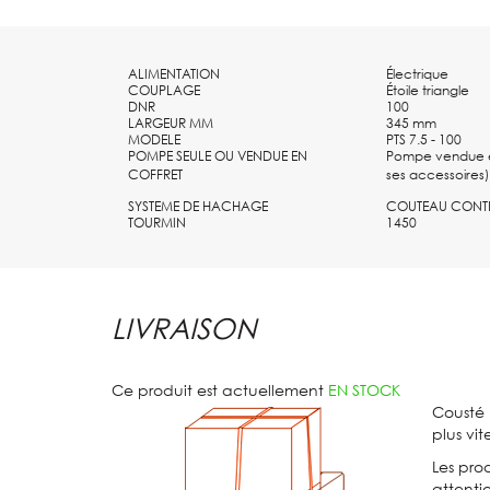
Plage de fonctionnement
Pour HMT 14,7 mètres = débit de 0 m3/h ; 0 l/min
Pour HMT 6,7 mètres = débit de 144 m3/h ; 2 400 l/min
ALIMENTATION
Électrique
Consulter la courbe pour plus d'informations
COUPLAGE
Étoile triangle
DNR
100
LARGEUR MM
345 mm
MODELE
PTS 7.5 - 100
POMPE SEULE OU VENDUE EN
Pompe vendue e
COFFRET
ses accessoires)
SYSTEME DE HACHAGE
COUTEAU CONT
TOURMIN
1450
LIVRAISON
Ce produit est actuellement
EN STOCK
Cousté 
plus vit
Les prod
attenti