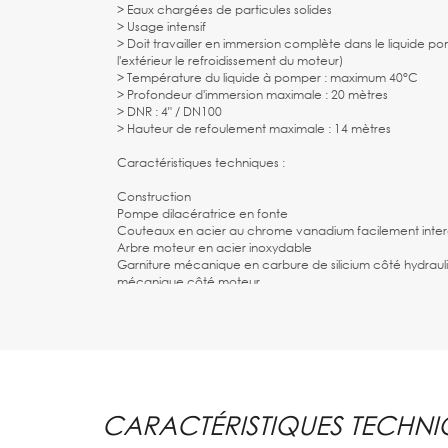
> Eaux chargées de particules solides
> Usage intensif
> Doit travailler en immersion complète dans le liquide p
l'extérieur le refroidissement du moteur)
> Température du liquide à pomper : maximum 40°C
> Profondeur d'immersion maximale : 20 mètres
> DNR : 4" / DN100
> Hauteur de refoulement maximale : 14 mètres
Caractéristiques techniques :
Construction
Pompe dilacératrice en fonte
Couteaux en acier au chrome vanadium facilement inte
Arbre moteur en acier inoxydable
Garniture mécanique en carbure de silicium côté hydrauli
mécanique côté moteur
Livré avec 10 mètres de câble
Moteur
Triphasé, bobinage 380V - 50 Hz
Rotor à cage d'écureuil
3 sondes thermiques incorporées dans le bobinage du m
protection au-delà de 132°C
CARACTÉRISTIQUES TECHNI
Vitesse de rotation : 1 450 tours / minute
Indice de protection IP68 - classe F