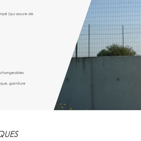
ompé (qui assure de
rchangeables
que, garniture
oteur pour une
QUES