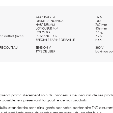
AMPERAGE A
15 A
DIAMETRE NOMINAL
100
HAUTEUR MM
767 mm
LONGUEUR MM
436 mm
POIDS KG
77 kg
n coffret (avec
PUISSANCE KW
7 kW
SPECIALE FARINE DE PAILLE
Non
RE COUTEAU
TENSION V
380 V
TYPE DE LISIER
bovin ou po
prend particulièrement soin du processus de livraison de ses produi
e possible, en préservant la qualité de nos produits.
uits «standards» sont ainsi gérés par notre partenaire TNT, assuran
on et protégés avec du rembourrage et/ou du papier bulle.