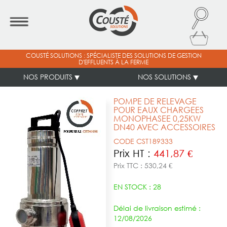
COUSTÉ SOLUTIONS : SPÉCIALISTE DES SOLUTIONS DE GESTION
D'EFFLUENTS À LA FERME
NOS PRODUITS
NOS SOLUTIONS
POMPE DE RELEVAGE
POUR EAUX CHARGEES
MONOPHASEE 0,25KW
DN40 AVEC ACCESSOIRES
CODE CST189333
Prix HT :
441,87 €
Prix TTC : 530,24 €
EN STOCK : 28
Délai de livraison estimé :
12/08/2026