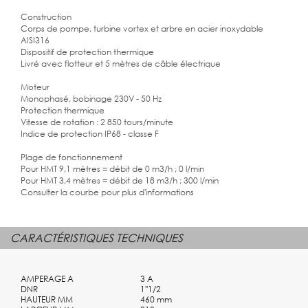
Construction
Corps de pompe, turbine vortex et arbre en acier inoxydable
AISI316
Dispositif de protection thermique
Livré avec flotteur et 5 mètres de câble électrique
Moteur
Monophasé, bobinage 230V - 50 Hz
Protection thermique
Vitesse de rotation : 2 850 tours/minute
Indice de protection IP68 - classe F
Plage de fonctionnement
Pour HMT 9,1 mètres = débit de 0 m3/h ; 0 l/min
Pour HMT 3,4 mètres = débit de 18 m3/h ; 300 l/min
Consulter la courbe pour plus d'informations
CARACTÉRISTIQUES TECHNIQUES
AMPERAGE A
3 A
DNR
1''1/2
HAUTEUR MM
460 mm