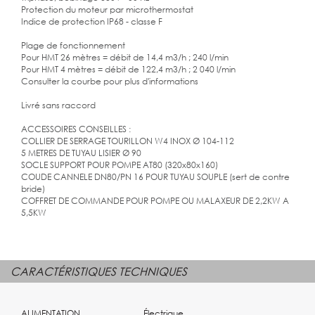
Protection du moteur par microthermostat
Indice de protection IP68 - classe F
Plage de fonctionnement
Pour HMT 26 mètres = débit de 14,4 m3/h ; 240 l/min
Pour HMT 4 mètres = débit de 122,4 m3/h ; 2 040 l/min
Consulter la courbe pour plus d'informations
Livré sans raccord
ACCESSOIRES CONSEILLES :
COLLIER DE SERRAGE TOURILLON W4 INOX Ø 104-112
5 METRES DE TUYAU LISIER Ø 90
SOCLE SUPPORT POUR POMPE AT80 (320x80x160)
COUDE CANNELE DN80/PN 16 POUR TUYAU SOUPLE (sert de contre
bride)
COFFRET DE COMMANDE POUR POMPE OU MALAXEUR DE 2,2KW A
5,5KW
CARACTÉRISTIQUES TECHNIQUES
ALIMENTATION
Électrique