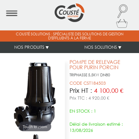
COUSTÉ SOLUTIONS : SPÉCIALISTE DES SOLUTIONS DE GESTION
D'EFFLUENTS À LA FERME
NOS PRODUITS
NOS SOLUTIONS
POMPE DE RELEVAGE
POUR PURIN PORCIN
TRIPHASSE 5,5KW DN80
CODE CST184503
Prix HT :
4 100,00 €
Prix TTC : 4 920,00 €
EN STOCK : 1
Délai de livraison estimé :
Touch to zoom
13/08/2026